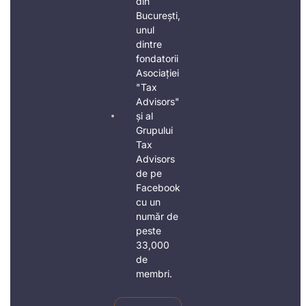
din
București,
unul
dintre
fondatorii
Asociației
"Tax
Advisors"
și al
Grupului
Tax
Advisors
de pe
Facebook
cu un
număr de
peste
33,000
de
membri.