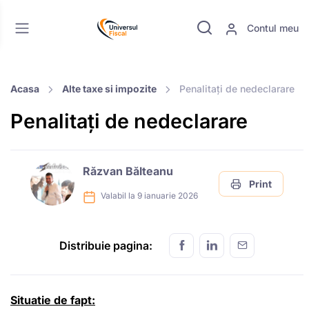
Contul meu
Acasa
Alte taxe si impozite
Penalitați de nedeclarare
Penalitați de nedeclarare
Răzvan Bălteanu
Print
Valabil la 9 ianuarie 2026
Distribuie pagina:
Situatie de fapt: