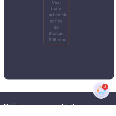
Vezi
toate
articolele
scrise
de
Răzvan
Bălteanu
2
Meniu
Legal