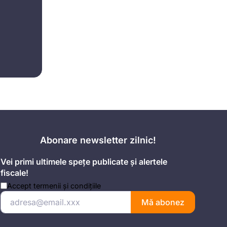
Abonare newsletter zilnic!
Vei primi ultimele spețe publicate și alertele
fiscale!
Accept
termenii și condițiile
Mă abonez