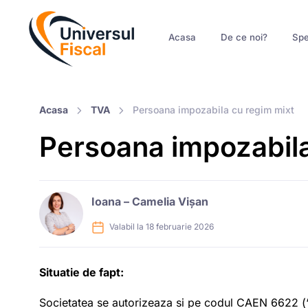
Acasa
De ce noi?
Spe
Acasa
TVA
Persoana impozabila cu regim mixt
Persoana impozabila
Ioana – Camelia Vișan
Valabil la 18 februarie 2026
Situatie de fapt:
Societatea se autorizeaza si pe codul CAEN 6622 (“Act