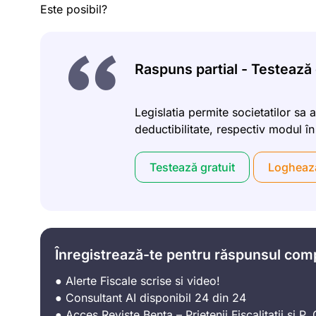
Este posibil?
Raspuns partial - Testează g
Legislatia permite societatilor sa 
deductibilitate, respectiv modul î
Testează gratuit
Logheaz
Înregistrează-te pentru răspunsul com
● Alerte Fiscale scrise si video!
● Consultant AI disponibil 24 din 24
● Acces Reviste Bența – Prietenii Fiscalitatii si P. C