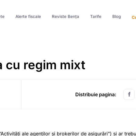
te
Alerte fiscale
Reviste Bența
Tarife
Blog
Co
 cu regim mixt
Distribuie pagina:
ivități ale agenților și brokerilor de asigurări”) si ar treb