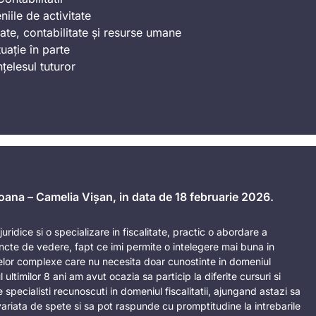
iile de activitate
ate, contabilitate și resurse umane
uație în parte
nțelesul tuturor
 Ioana – Camelia Vișan, in data de 18 februarie 2026.
uridice si o specializare in fiscalitate, practic o abordare a
ncte de vedere, fapt ce imi permite o intelegere mai buna in
telor complexe care nu necesita doar cunostinte in domeniul
ul ultimilor 8 ani am avut ocazia sa particip la diferite cursuri si
 specialisti recunoscuti in domeniul fiscalitatii, ajungand astazi sa
ariata de spete si sa pot raspunde cu promptitudine la intrebarile