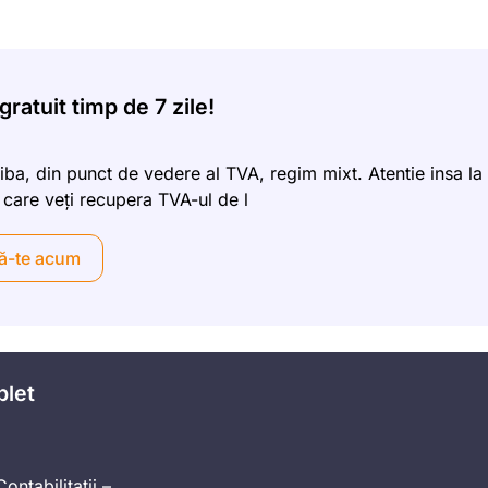
ratuit timp de 7 zile!
aiba, din punct de vedere al TVA, regim mixt. Atentie insa la
n care veți recupera TVA-ul de l
ă-te acum
plet
ontabilitatii –