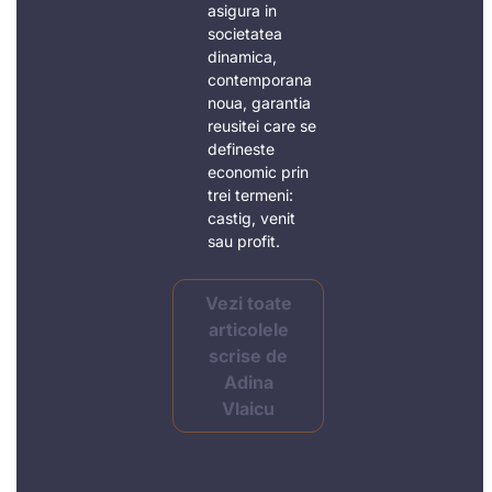
asigura in
societatea
dinamica,
contemporana
noua, garantia
reusitei care se
defineste
economic prin
trei termeni:
castig, venit
sau profit.
Vezi toate
articolele
scrise de
Adina
Vlaicu