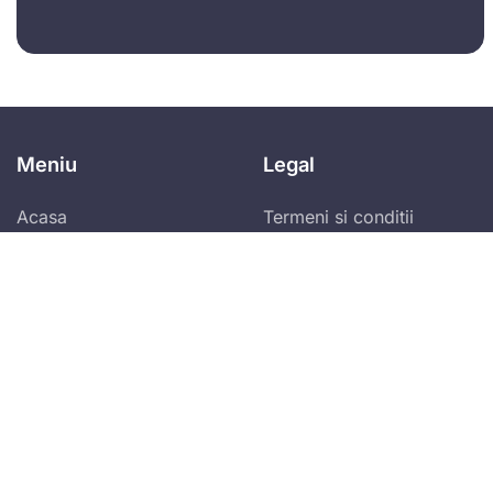
Meniu
Legal
Acasa
Termeni si conditii
generale
Contul meu
Politica de
Blog
confidentialitate
Program de afiliere
Abonare newsletter zilnic!
Vei primi ultimele spețe publicate și alertele