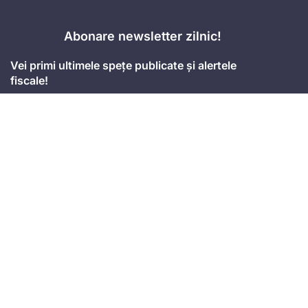
Abonare newsletter zilnic!
Vei primi ultimele spețe publicate și alertele
fiscale!
Accept
termenii și condițiile
Mă abonez
Adresa
Strada Anton Seiler, Nr. 3, Timișoara
Mobil
+4 074.543.02.87
Email
office@universulfiscal.ro