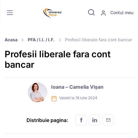
Contul meu
Acasa
PFA / I.I. / I.F.
Profesii liberale fara cont bancar
Profesii liberale fara cont
bancar
Ioana – Camelia Vișan
Valabil la 18 iulie 2024
Distribuie pagina: