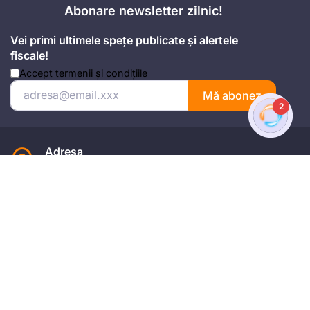
Abonare newsletter zilnic!
Vei primi ultimele spețe publicate și alertele
fiscale!
Accept
termenii și condițiile
Mă abonez
2
Adresa
Strada Anton Seiler, Nr. 3, Timișoara
Mobil
+4 074.543.02.87
Email
office@universulfiscal.ro
Copyright © Universul Fiscal 2026