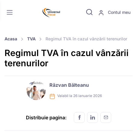
Contul meu
Acasa
TVA
Regimul TVA în cazul vânzării terenurilor
Regimul TVA în cazul vânzării
terenurilor
Răzvan Bălteanu
Valabil la 26 ianuarie 2026
Distribuie pagina: