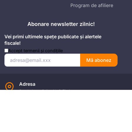
Program de afiliere
Abonare newsletter zilnic!
Vei primi ultimele spețe publicate și alertele
fiscale!
Accept
termenii și condițiile
Mă abonez
Adresa
Strada Anton Seiler, Nr. 3, Timișoara
Mobil
+4 074.543.02.87
Email
office@universulfiscal.ro