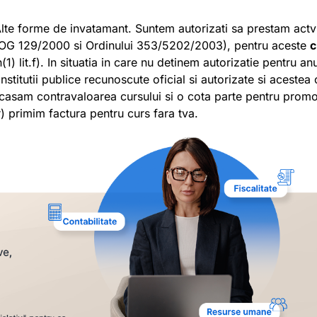
Alte forme de invatamant. Suntem autorizati sa prestam actvi
 OG 129/2000 si Ordinului 353/5202/2003), pentru aceste
c
) lit.f). In situatia in care nu detinem autorizatie pentru an
stitutii publice recunoscute oficial si autorizate si acestea 
casam contravaloarea cursului si o cota parte pentru prom
r) primim factura pentru curs fara tva.