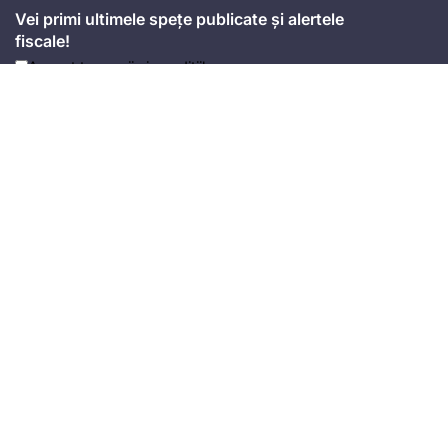
Vei primi ultimele spețe publicate și alertele
fiscale!
Accept
termenii și condițiile
Mă abonez
Adresa
Strada Anton Seiler, Nr. 3, Timișoara
Mobil
+4 074.543.02.87
Email
office@universulfiscal.ro
Copyright © Universul Fiscal 2026