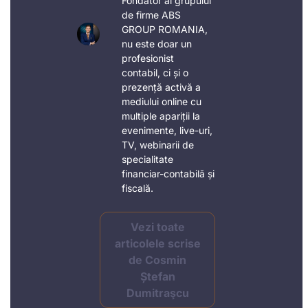
Fondator al grupului
de firme ABS
GROUP ROMANIA,
nu este doar un
profesionist
contabil, ci și o
prezență activă a
mediului online cu
multiple apariții la
evenimente, live-uri,
TV, webinarii de
specialitate
financiar-contabilă și
fiscală.
Vezi toate
articolele scrise
de Cosmin
Ștefan
Dumitraşcu