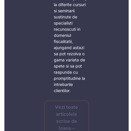
la diferite cursuri
si seminarii
sustinute de
specialisti
recunoscuti in
domeniul
fiscalitatii,
ajungand astazi
sa pot rezolva o
gama variata de
spete si sa pot
raspunde cu
promptitudine la
intrebarile
clientilor.
Vezi toate
articolele
scrise de
Ioana –