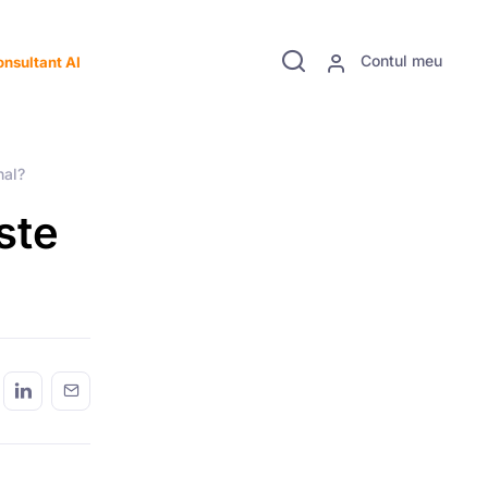
Contul meu
nsultant AI
nal?
ste