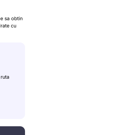
ie sa obtin
drate cu
 ruta