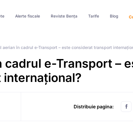
te
Alerte fiscale
Reviste Bența
Tarife
Blog
Co
l aerian în cadrul e-Transport – este considerat transport internațio
n cadrul e-Transport – e
 internațional?
Distribuie pagina: