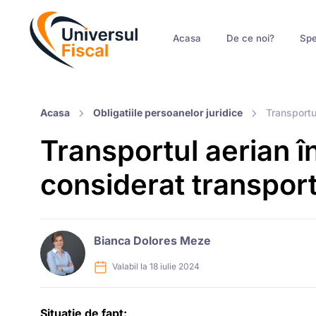
Acasa
De ce noi?
Spe
Acasa
Obligatiile persoanelor juridice
Transportu
Transportul aerian î
considerat transport
Bianca Dolores Meze
Valabil la 18 iulie 2024
Situatie de fapt: