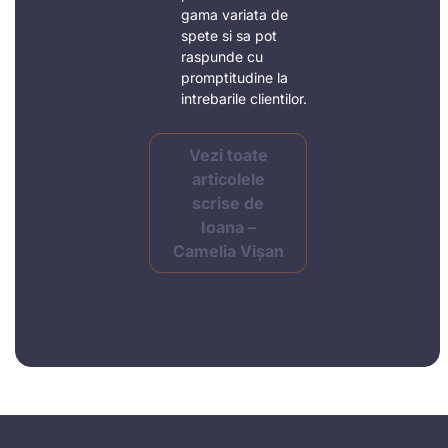
gama variata de
spete si sa pot
raspunde cu
promptitudine la
intrebarile clientilor.
Vezi toate
articolele
scrise de
Ioana –
Camelia Vișan