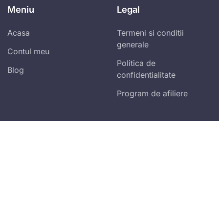
Meniu
Legal
Acasa
Termeni si conditii
generale
Contul meu
Politica de
Blog
confidentialitate
Program de afiliere
Abonare newsletter zilnic!
Vei primi ultimele spețe publicate și alertele
fiscale!
Accept
termenii și condițiile
Mă abonez