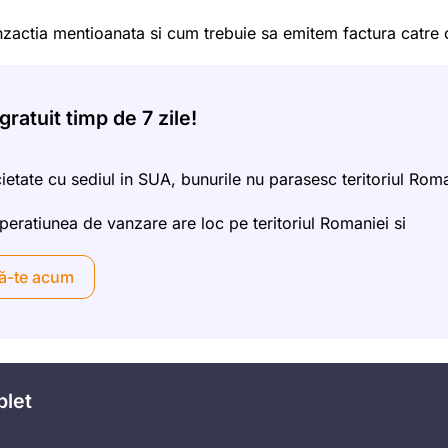
nzactia mentioanata si cum trebuie sa emitem factura catre c
ratuit timp de 7 zile!
ietate cu sediul in SUA, bunurile nu parasesc teritoriul Roma
eratiunea de vanzare are loc pe teritoriul Romaniei si
ă-te acum
plet