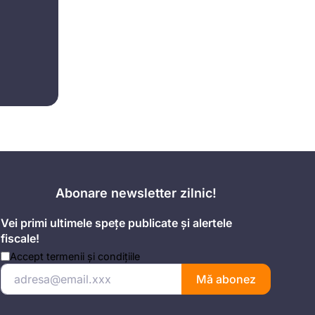
Abonare newsletter zilnic!
Vei primi ultimele spețe publicate și alertele
fiscale!
Accept
termenii și condițiile
Mă abonez