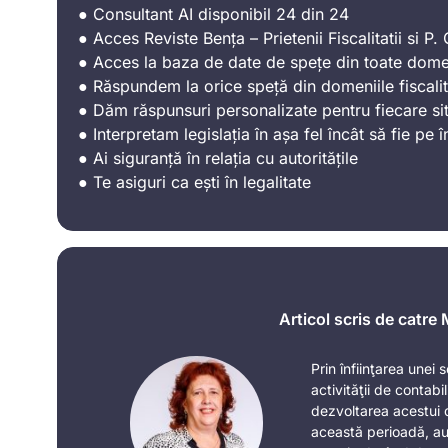
● Consultant AI disponibil 24 din 24
● Acces Reviste Bența – Prietenii Fiscalitatii si P. C
● Acces la baza de date de spețe din toate domen
● Răspundem la orice speță din domeniile fiscalit
● Dăm răspunsuri personalizate pentru fiecare sit
● Interpretam legislația în așa fel încât să fie pe î
● Ai siguranță în relația cu autoritățile
● Te asiguri ca ești în legalitate
Articol scris de catre
Prin înfiinţarea unei
activităţii de contabi
dezvoltarea acestui 
această perioadă, au 