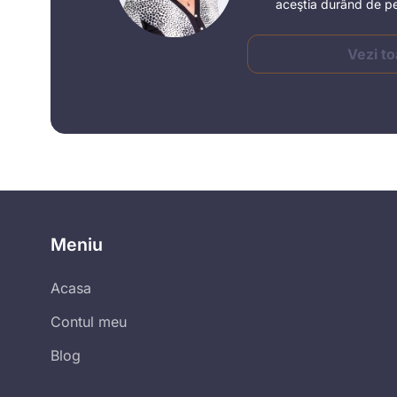
aceştia durând de pe
Vezi to
Meniu
Acasa
Contul meu
Blog