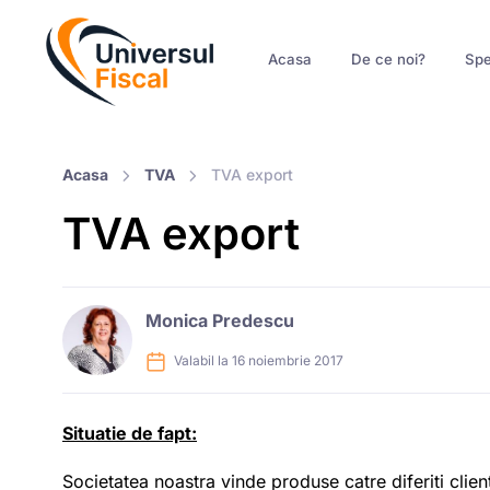
Acasa
De ce noi?
Spe
Acasa
TVA
TVA export
TVA export
Monica Predescu
Valabil la 16 noiembrie 2017
Situatie de fapt:
Societatea noastra vinde produse catre diferiti client