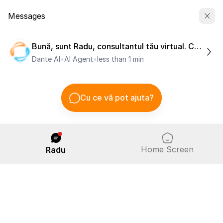
Contul meu
Acasa
TVA
TVA la vanzarea de terenuri
TVA la vanzarea de terenuri
Ioana – Camelia Vișan
Print
Valabil la 31 octombrie 2024
Distribuie pagina:
Situatie de fapt: