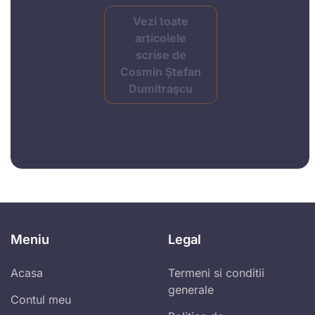
Vezi toate
articolele
scrise de
Cosmin Ștefan
Dumitraşcu
Meniu
Legal
Acasa
Termeni si conditii
generale
Contul meu