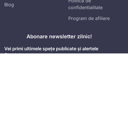
Politica de
Blog
confidentialitate
Program de afiliere
Abonare newsletter zilnic!
Vei primi ultimele spețe publicate și alertele
fiscale!
Accept
termenii și condițiile
Mă abonez
Adresa
Strada Anton Seiler, Nr. 3, Timișoara
Mobil
+4 074.543.02.87
Email
office@universulfiscal.ro