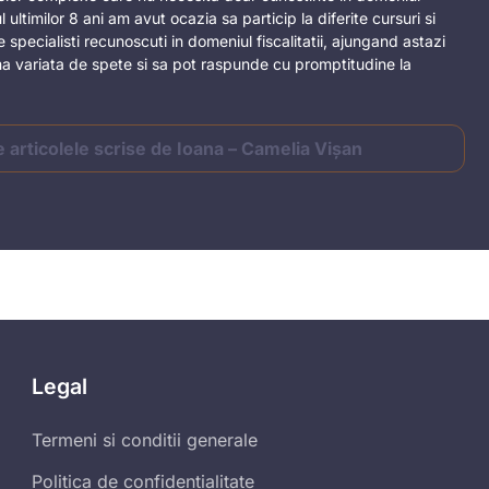
ul ultimilor 8 ani am avut ocazia sa particip la diferite cursuri si
e specialisti recunoscuti in domeniul fiscalitatii, ajungand astazi
a variata de spete si sa pot raspunde cu promptitudine la
e articolele scrise de Ioana – Camelia Vișan
Legal
Termeni si conditii generale
Politica de confidentialitate