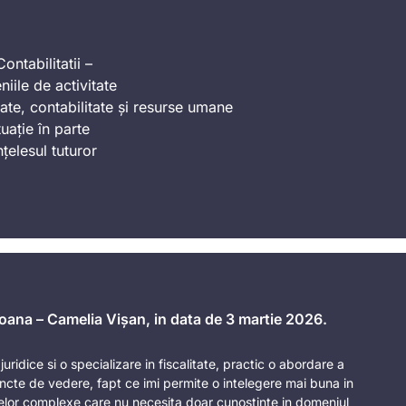
ontabilitatii –
iile de activitate
ate, contabilitate și resurse umane
uație în parte
nțelesul tuturor
 Ioana – Camelia Vișan, in data de 3 martie 2026.
uridice si o specializare in fiscalitate, practic o abordare a
ncte de vedere, fapt ce imi permite o intelegere mai buna in
telor complexe care nu necesita doar cunostinte in domeniul