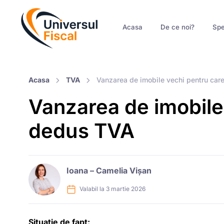
Acasa
De ce noi?
Spe
Acasa
TVA
Vanzarea de imobile vechi pentru car
Vanzarea de imobile
dedus TVA
Ioana – Camelia Vișan
Valabil la 3 martie 2026
Situatie de fapt: