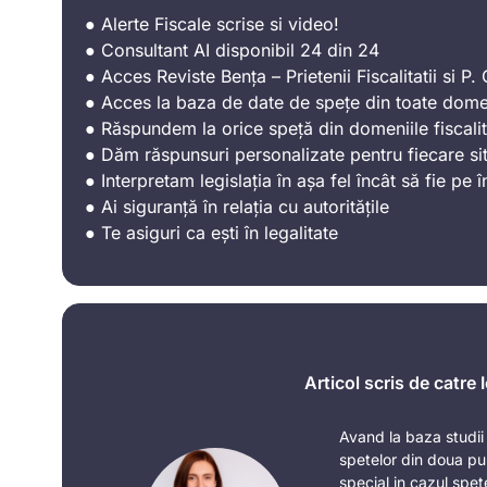
● Alerte Fiscale scrise si video!
● Consultant AI disponibil 24 din 24
● Acces Reviste Bența – Prietenii Fiscalitatii si P. C
● Acces la baza de date de spețe din toate domen
● Răspundem la orice speță din domeniile fiscalit
● Dăm răspunsuri personalizate pentru fiecare sit
● Interpretam legislația în așa fel încât să fie pe î
● Ai siguranță în relația cu autoritățile
● Te asiguri ca ești în legalitate
Articol scris de catre
Avand la baza studii j
spetelor din doua pu
special in cazul spe