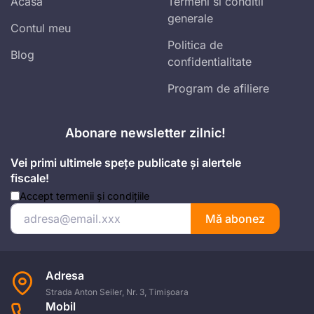
Acasa
Termeni si conditii
generale
Contul meu
Politica de
Blog
confidentialitate
Program de afiliere
Abonare newsletter zilnic!
Vei primi ultimele spețe publicate și alertele
fiscale!
Accept
termenii și condițiile
Mă abonez
Adresa
Strada Anton Seiler, Nr. 3, Timișoara
Mobil