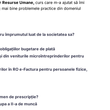
r Resurse Umane,
curs care m-a ajutat să îmi
eg mai bine problemele practice din domeniul
u împrumutul luat de la societatea sa?
obligațiilor bugetare de plată
și din veniturile microîntreprinderilor pentru
ilor în RO e-Factura pentru persoanele fizice,
rmen de prescripție?
rupa a II-a de muncă