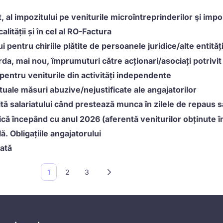
t, al impozitului pe veniturile microîntreprinderilor şi imp
ității și în cel al RO-Factura
i pentru chiriile plătite de persoanele juridice/alte entităț
rda, mai nou, împrumuturi către acționari/asociați potrivit
pentru veniturile din activități independente
tuale măsuri abuzive/nejustificate ale angajatorilor
 salariatului când prestează munca în zilele de repaus 
ică începând cu anul 2026 (aferentă veniturilor obținute î
 Obligațiile angajatorului
lată
1
2
3