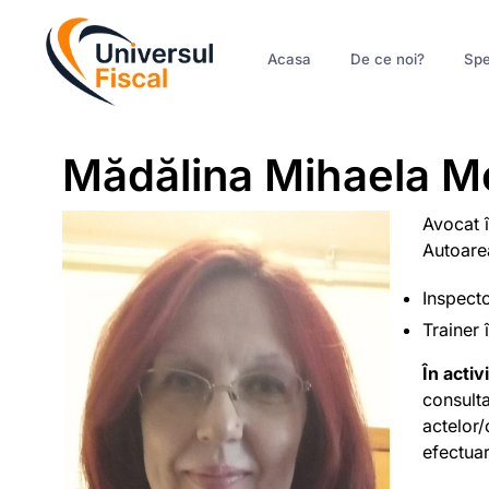
Acasa
De ce noi?
Spe
Mădălina Mihaela 
Avocat î
Autoarea
Inspect
Trainer 
În acti
consulta
actelor/
efectuar