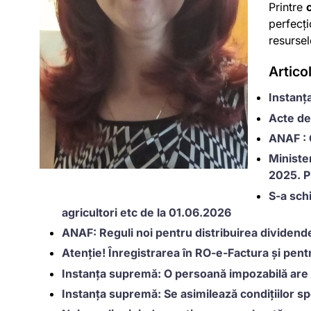
Printre
perfecți
resurse
Artico
Instanț
Acte de
ANAF : 
Minister
2025. P
S-a sch
agricultori etc de la 01.06.2026
ANAF: Reguli noi pentru distribuirea dividend
Atenție! Înregistrarea în RO-e-Factura și pent
Instanța supremă: O persoană impozabilă are 
Instanța supremă: Se asimilează condițiilor sp