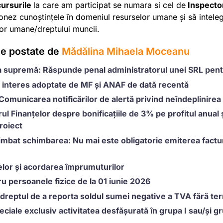
cursurile
la care am participat se numara si cel de
Inspecto
onez cunoștințele în domeniul resurselor umane și să intel
lor umane/dreptului muncii.
le postate de
Mădălina Mihaela Moceanu
a supremă: Răspunde penal administratorul unei SRL pentr
 interes adoptate de MF și ANAF de dată recentă
Comunicarea notificărilor de alertă privind neîndeplinirea 
ul Finanțelor despre bonificațiile de 3% pe profitul anual 
roiect
imbat schimbarea: Nu mai este obligatorie emiterea factur
elor și acordarea împrumuturilor
ru persoanele fizice de la 01 iunie 2026
dreptul de a reporta soldul sumei negative a TVA fără te
eciale exclusiv activitatea desfășurată în grupa I sau/și g