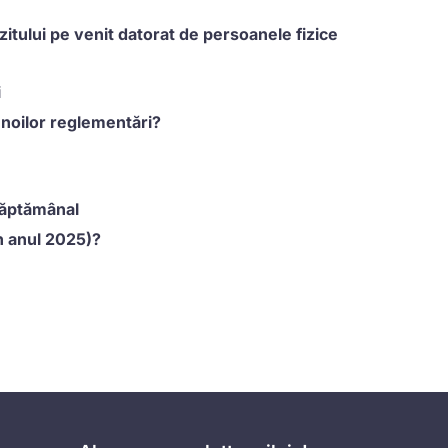
ozitului pe venit datorat de persoanele fizice
i
 noilor reglementări?
săptămânal
n anul 2025)?