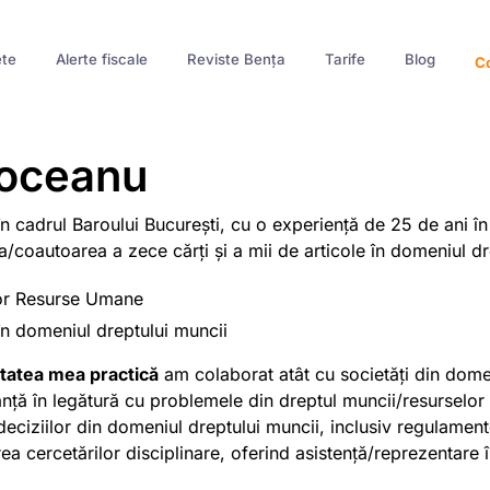
te
Alerte fiscale
Reviste Bența
Tarife
Blog
Co
Moceanu
n cadrul Baroului București, cu o experiență de 25 de ani în 
/coautoarea a zece cărți și a mii de articole în domeniul dre
or Resurse Umane
în domeniul dreptului muncii
vitatea mea practică
am colaborat atât cu societăți din domeniu
nță în legătură cu problemele din dreptul muncii/resurselor
deciziilor din domeniul dreptului muncii, inclusiv regulamen
ea cercetărilor disciplinare, oferind asistență/reprezentare în