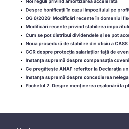
Noi reguli privind amortizarea accelerată
Despre bonificații în cazul impozitului pe profi
OG 6/2026: Modificări recente în domeniul fiscal
Modificări recente privind stabilirea impozitulu
Cum se pot distribui dividendele și se pot aco
Noua procedură de stabilire din oficiu a CASS 
CCR despre protecția salariaților față de even
Instanța supremă despre compensația cuvenită
Ce pregătește ANAF referitor la Declaraţia un
Instanța supremă despre concedierea nelegală.
Pachetul 2. Despre menținerea eșalonării la p