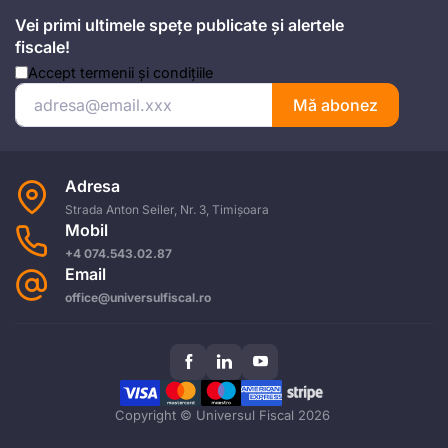
Vei primi ultimele spețe publicate și alertele
fiscale!
Accept
termenii și condițiile
Mă abonez
Adresa
Strada Anton Seiler, Nr. 3, Timișoara
Mobil
+4 074.543.02.87
Email
office@universulfiscal.ro
Copyright © Universul Fiscal 2026