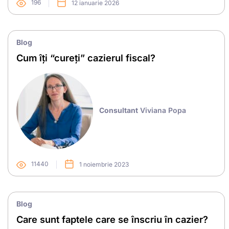
196
12 ianuarie 2026
Blog
Cum îți “cureți” cazierul fiscal?
Consultant
Viviana Popa
11440
1 noiembrie 2023
Blog
Care sunt faptele care se înscriu în cazier?