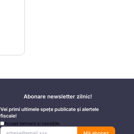
Abonare newsletter zilnic!
Vei primi ultimele spețe publicate și alertele
fiscale!
Accept
termenii și condițiile
Mă abonez