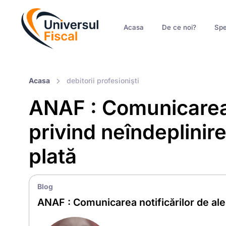
Acasa
De ce noi?
Spe
Acasa
debitorii profesionişti
ANAF : Comunicarea n
privind neîndeplinire
plată
Blog
ANAF : Comunicarea notificărilor de aler