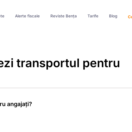
te
Alerte fiscale
Reviste Bența
Tarife
Blog
Co
zi transportul pentru
ru angajați?