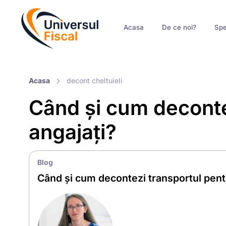
Acasa
De ce noi?
Spe
Acasa
decont cheltuieli
Când și cum deconte
angajați?
Blog
Când și cum decontezi transportul pent