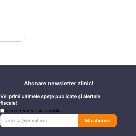
Abonare newsletter zilnic!
Vei primi ultimele spețe publicate și alertele
fiscale!
Accept
termenii și condițiile
Mă abonez