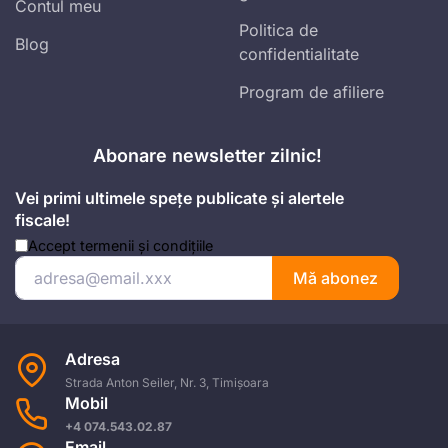
Contul meu
Politica de
Blog
confidentialitate
Program de afiliere
Abonare newsletter zilnic!
Vei primi ultimele spețe publicate și alertele
fiscale!
Accept
termenii și condițiile
Mă abonez
Adresa
Strada Anton Seiler, Nr. 3, Timișoara
Mobil
+4 074.543.02.87
Email