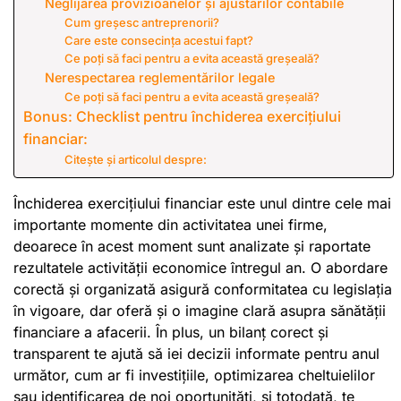
Neglijarea provizioanelor și ajustărilor contabile
Cum greșesc antreprenorii?
Care este consecința acestui fapt?
Ce poți să faci pentru a evita această greșeală?
Nerespectarea reglementărilor legale
Ce poți să faci pentru a evita această greșeală?
Bonus: Checklist pentru închiderea exercițiului
financiar:
Citește și articolul despre:
Închiderea exercițiului financiar este unul dintre cele mai
importante momente din activitatea unei firme,
deoarece în acest moment sunt analizate și raportate
rezultatele activității economice întregul an. O abordare
corectă și organizată asigură conformitatea cu legislația
în vigoare, dar oferă și o imagine clară asupra sănătății
financiare a afacerii. În plus, un bilanț corect și
transparent te ajută să iei decizii informate pentru anul
următor, cum ar fi investițiile, optimizarea cheltuielilor
sau identificarea de noi oportunități, și totodată, te