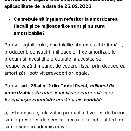
aplicabilitate de la data de
25.02.2026
.
Ce trebuie să înțelem referitor la
a
mortizarea
fiscală
și ce mijloace fixe sunt și nu sunt
amortizabile?
Potrivit legiuitorului, cheltuielile aferente achiziţionării,
producerii, construirii mijloacelor fixe amortizabile,
precum şi investiţiile efectuate la acestea se
recuperează din punct de vedere fiscal prin deducerea
amortizării potrivit prevederilor legale.
Potrivit
art. 28 alin. 2 din Codul fiscal
,
m
ijlocul fix
amortizabil
este orice imobilizare corporală care
îndeplineşte
cumulativ
următoarele
condiţii:
a) este deţinut şi utilizat în producţia, livrarea de bunuri
sau în prestarea de servicii, pentru a fi închiriat terţilor
sau în scopuri administrative;