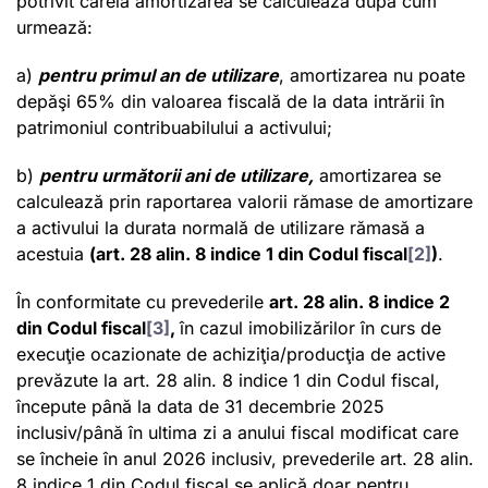
potrivit căreia amortizarea se calculează după cum
urmează:
a)
pentru primul an de utilizare
, amortizarea nu poate
depăşi 65% din valoarea fiscală de la data intrării în
patrimoniul contribuabilului a activului;
b)
pentru următorii ani de utilizare,
amortizarea se
calculează prin raportarea valorii rămase de amortizare
a activului la durata normală de utilizare rămasă a
acestuia
(art. 28 alin. 8 indice 1 din Codul fiscal
[2]
)
.
În conformitate cu prevederile
art. 28 alin. 8 indice 2
din Codul fiscal
[3]
,
în cazul imobilizărilor în curs de
execuţie ocazionate de achiziţia/producţia de active
prevăzute la art. 28 alin. 8 indice 1 din Codul fiscal,
începute până la data de 31 decembrie 2025
inclusiv/până în ultima zi a anului fiscal modificat care
se încheie în anul 2026 inclusiv, prevederile art. 28 alin.
8 indice 1 din Codul fiscal se aplică doar pentru