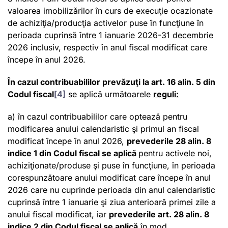
valoarea imobilizărilor în curs de execuţie ocazionate
de achiziţia/producţia activelor puse în funcţiune în
perioada cuprinsă între 1 ianuarie 2026-31 decembrie
2026 inclusiv, respectiv în anul fiscal modificat care
începe în anul 2026.
În cazul contribuabililor prevăzuţi la art. 16 alin. 5
din
Codul fiscal
[4]
se aplică următoarele
reguli:
a) în cazul contribuabililor care optează pentru
modificarea anului calendaristic şi primul an fiscal
modificat începe în anul 2026,
prevederile
28 alin. 8
indice 1 din Codul fiscal
se aplică
pentru activele noi,
achiziţionate/produse şi puse în funcţiune, în perioada
corespunzătoare anului modificat care începe în anul
2026 care nu cuprinde perioada din anul calendaristic
cuprinsă între 1 ianuarie şi ziua anterioară primei zile a
anului fiscal modificat, iar
prevederile
art. 28 alin. 8
indice 2 din Codul fiscal
se aplică
în mod