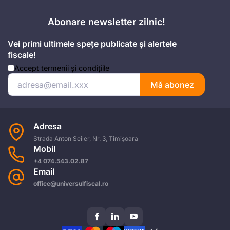
Abonare newsletter zilnic!
Vei primi ultimele spețe publicate și alertele
fiscale!
Accept
termenii și condițiile
Mă abonez
Adresa
Strada Anton Seiler, Nr. 3, Timișoara
Mobil
+4 074.543.02.87
Email
office@universulfiscal.ro