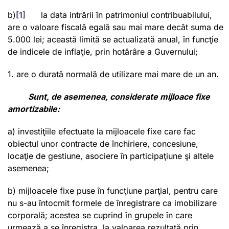
b)
[1]
la data intrării în patrimoniul contribuabilului,
are o valoare fiscală egală sau mai mare decât suma de
5.000 lei; această limită se actualizată anual, în funcţie
de indicele de inflaţie, prin hotărâre a Guvernului;
1. are o durată normală de utilizare mai mare de un an.
Sunt, de asemenea, considerate
mijloace fixe
amortizabile:
a) investiţiile efectuate la mijloacele fixe care fac
obiectul unor contracte de închiriere, concesiune,
locaţie de gestiune, asociere în participaţiune şi altele
asemenea;
b) mijloacele fixe puse în funcţiune parţial, pentru care
nu s-au întocmit formele de înregistrare ca imobilizare
corporală; acestea se cuprind în grupele în care
urmează a se înregistra, la valoarea rezultată prin