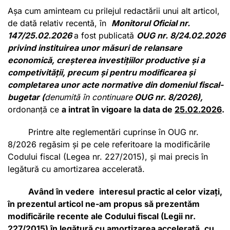
Așa cum aminteam cu prilejul redactării unui alt articol,
de dată relativ recentă, în
Monitorul Oficial nr.
147/25.02.2026
a fost publicată
OUG nr. 8/24.02.2026
privind instituirea unor măsuri de relansare
economică, creșterea investițiilor productive și a
competivității, precum și pentru modificarea și
completarea unor acte normative din domeniul fiscal-
bugetar (
denumită în continuare
OUG nr. 8/2026),
ordonanță ce
a intrat în vigoare la data de
25.02.2026
.
Printre alte reglementări cuprinse în OUG nr.
8/2026 regăsim și pe cele referitoare la modificările
Codului fiscal (Legea nr. 227/2015), și mai precis în
legătură cu amortizarea accelerată.
Având în vedere
interesul practic al celor vizați,
în prezentul articol ne-am propus să prezentăm
modificările recente ale Codului fiscal (Legii nr.
227/2015) în legătură cu amortizarea accelerată, cu