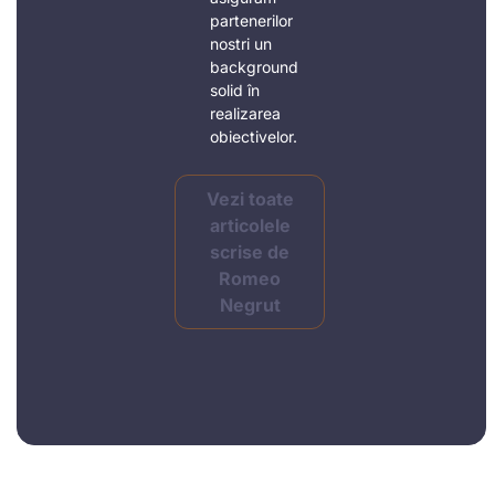
partenerilor
nostri un
background
solid în
realizarea
obiectivelor.
Vezi toate
articolele
scrise de
Romeo
Negrut