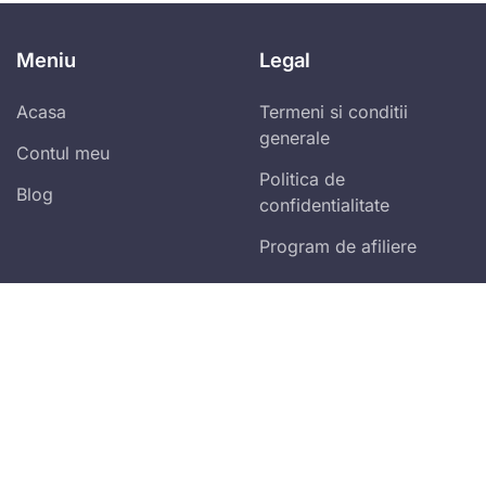
Meniu
Legal
Acasa
Termeni si conditii
generale
Contul meu
Politica de
Blog
confidentialitate
Program de afiliere
Abonare newsletter zilnic!
Vei primi ultimele spețe publicate și alertele
fiscale!
Accept
termenii și condițiile
Mă abonez