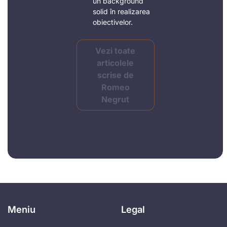
un background
solid în realizarea
obiectivelor.
Vezi toate
articolele
scrise de
Romeo
Negrut
Meniu
Legal