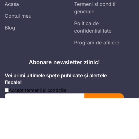
Acasa
Termeni si conditii
generale
Contul meu
Politica de
Blog
confidentialitate
Program de afiliere
Abonare newsletter zilnic!
Vei primi ultimele spețe publicate și alertele
fiscale!
Accept
termenii și condițiile
Mă abonez
Adresa
Strada Anton Seiler, Nr. 3, Timișoara