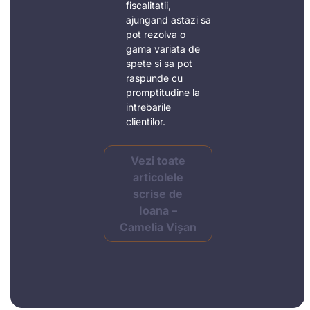
fiscalitatii,
ajungand astazi sa
pot rezolva o
gama variata de
spete si sa pot
raspunde cu
promptitudine la
intrebarile
clientilor.
Vezi toate
articolele
scrise de
Ioana –
Camelia Vișan