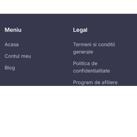
Meniu
Legal
Acasa
Termeni si conditii
generale
Contul meu
Politica de
Blog
confidentialitate
Program de afiliere
Abonare newsletter zilnic!
Vei primi ultimele spețe publicate și alertele
fiscale!
Accept
termenii și condițiile