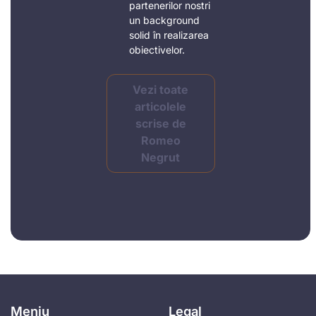
partenerilor nostri
un background
solid în realizarea
obiectivelor.
Vezi toate
articolele
scrise de
Romeo
Negrut
Meniu
Legal