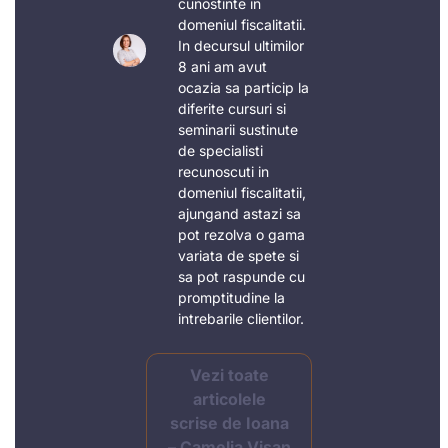
cunostinte in
domeniul fiscalitatii.
In decursul ultimilor
8 ani am avut
ocazia sa particip la
diferite cursuri si
seminarii sustinute
de specialisti
recunoscuti in
domeniul fiscalitatii,
ajungand astazi sa
pot rezolva o gama
variata de spete si
sa pot raspunde cu
promptitudine la
intrebarile clientilor.
Vezi toate
articolele
scrise de Ioana
– Camelia Vișan