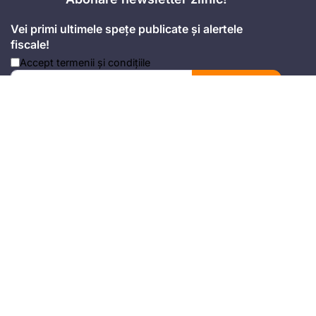
Vei primi ultimele spețe publicate și alertele
fiscale!
Accept
termenii și condițiile
Mă abonez
Adresa
Strada Anton Seiler, Nr. 3, Timișoara
Mobil
+4 074.543.02.87
Email
office@universulfiscal.ro
Copyright © Universul Fiscal 2026