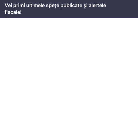
Vei primi ultimele spețe publicate și alertele
fiscale!
Accept
termenii și condițiile
Mă abonez
Adresa
Strada Anton Seiler, Nr. 3, Timișoara
Mobil
+4 074.543.02.87
Email
office@universulfiscal.ro
Copyright © Universul Fiscal 2026