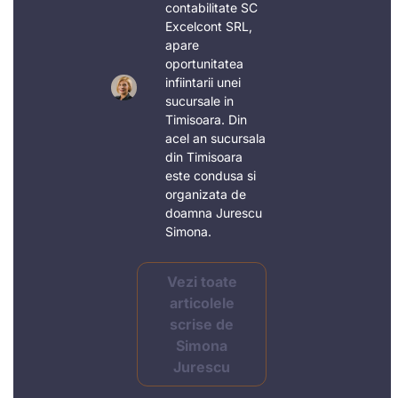
contabilitate SC
Excelcont SRL,
apare
oportunitatea
infiintarii unei
sucursale in
Timisoara. Din
acel an sucursala
din Timisoara
este condusa si
organizata de
doamna Jurescu
Simona.
Vezi toate
articolele
scrise de
Simona
Jurescu