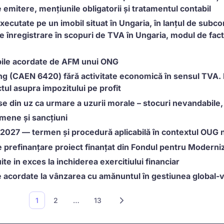
e emitere, mențiunile obligatorii și tratamentul contabil
executate pe un imobil situat în Ungaria, în lanțul de subco
de înregistrare în scopuri de TVA în Ungaria, modul de factu
abile acordate de AFM unui ONG
ing (CAEN 6420) fără activitate economică în sensul TVA. 
tul asupra impozitului pe profit
ase din uz ca urmare a uzurii morale – stocuri nevandabile,
ermene și sancțiuni
u 2027 — termen și procedură aplicabilă în contextul OUG 
 prefinanțare proiect finanțat din Fondul pentru Moderniza
te in exces la inchiderea exercitiului financiar
e acordate la vânzarea cu amănuntul în gestiunea global-v
1
2
…
13