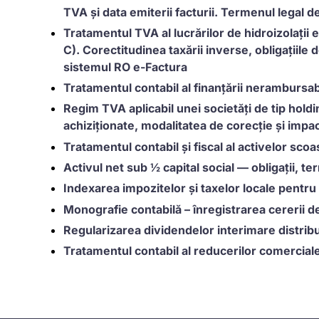
TVA și data emiterii facturii. Termenul legal d
Tratamentul TVA al lucrărilor de hidroizolații 
C). Corectitudinea taxării inverse, obligațiile 
sistemul RO e-Factura
Tratamentul contabil al finanțării neramburs
Regim TVA aplicabil unei societăți de tip hold
achiziționate, modalitatea de corecție și impac
Tratamentul contabil și fiscal al activelor sco
Activul net sub ½ capital social — obligații, t
Indexarea impozitelor și taxelor locale pentr
Monografie contabilă – înregistrarea cererii de
Regularizarea dividendelor interimare distribui
Tratamentul contabil al reducerilor comercial