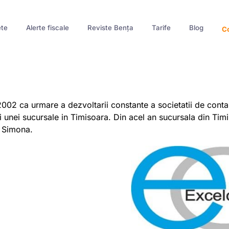
te
Alerte fiscale
Reviste Bența
Tarife
Blog
Co
2002 ca urmare a dezvoltarii constante a societatii de cont
rii unei sucursale in Timisoara. Din acel an sucursala din 
 Simona.