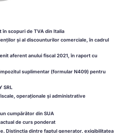
t în scopuri de TVA din Italia
ienților și al discounturilor comerciale, în cadrul
nit aferent anului fiscal 2021, în raport cu
nd impozitul suplimentar (formular N409) pentru
 Y SRL
iscale, operaționale și administrative
re un cumpărător din SUA
ractual de curs ponderat
e. Distincția dintre faptul generator, exigibilitatea