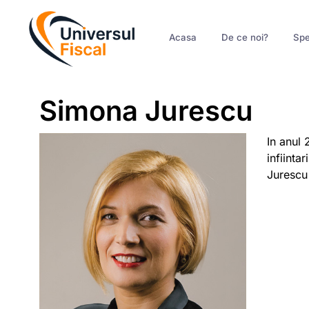
Acasa
De ce noi?
Spe
Simona Jurescu
In anul 
infiinta
Jurescu