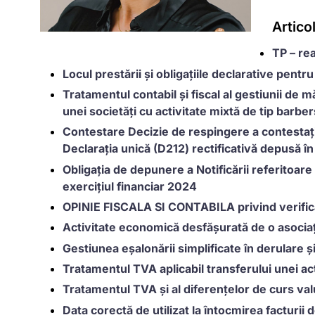
Artico
TP – re
Locul prestării și obligațiile declarative pentr
Tratamentul contabil și fiscal al gestiunii de mă
unei societăți cu activitate mixtă de tip barbe
Contestare Decizie de respingere a contestației
Declarația unică (D212) rectificativă depusă î
Obligația de depunere a Notificării referitoar
exercițiul financiar 2024
OPINIE FISCALA SI CONTABILA privind verifica
Activitate economică desfășurată de o asociați
Gestiunea eșalonării simplificate în derulare ș
Tratamentul TVA aplicabil transferului unei ac
Tratamentul TVA și al diferențelor de curs va
Data corectă de utilizat la întocmirea facturii d