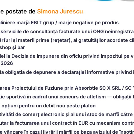
le postate de
Simona Jurescu
aliniere marjă EBIT grup / marje negative pe produs
u serviciile de consultanță facturate unui ONG neînregistra
rfuri și materii prime (rețetar), al gratuităților acordate cl
rshop și bar
 la Decizia de impunere din oficiu privind impozitul pe ve
n 2026
e la obligația de depunere a declarației informative privi
rea Proiectului de Fuziune prin Absorbtie SC X SRL / SC
e sportivă în cadrul unui concurs de atletism — obligații f
i opțiuni pentru un debit nou peste plafon
tivități de comerț electronic și al unui stoc de marfă căt
lutar la facturarea unui contract în EUR cu mecanism cont
e vânzare în cazul livrării mărfii pe baza avizului de însoțir