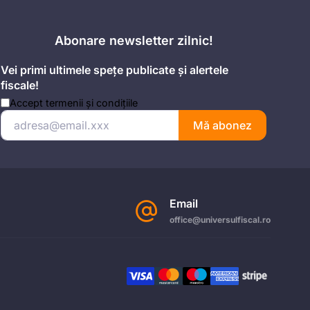
Abonare newsletter zilnic!
Vei primi ultimele spețe publicate și alertele
fiscale!
Accept
termenii și condițiile
Mă abonez
Email
office@universulfiscal.ro