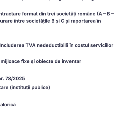
ntractare format din trei societăți române (A – B –
rare între societățile B și C și raportarea în
Includerea TVA nedeductibilă în costul serviciilor
 mijloace fixe și obiecte de inventar
nr. 78/2025
re (instituții publice)
alorică