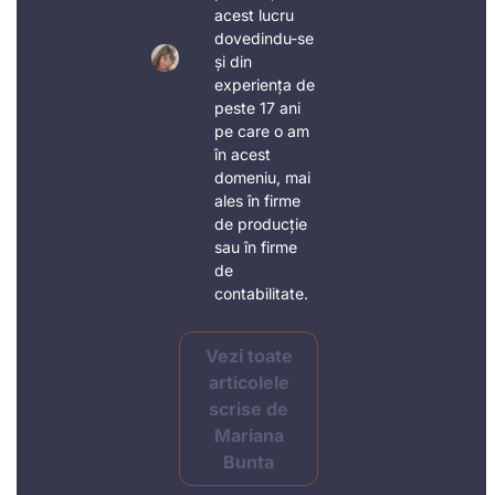
acest lucru
dovedindu-se
și din
experiența de
peste 17 ani
pe care o am
în acest
domeniu, mai
ales în firme
de producție
sau în firme
de
contabilitate.
Vezi toate
articolele
scrise de
Mariana
Bunta