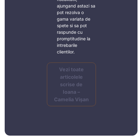
ajungand astazi sa
pot rezolva o
gama variata de
spete si sa pot
raspunde cu
promptitudine la
intrebarile
clientilor.
Vezi toate
articolele
scrise de
Ioana –
Camelia Vișan