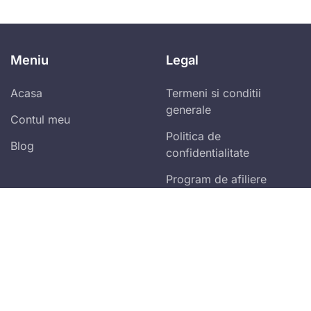
Meniu
Legal
Acasa
Termeni si conditii
generale
Contul meu
Politica de
Blog
confidentialitate
Program de afiliere
Abonare newsletter zilnic!
Vei primi ultimele spețe publicate și alertele
fiscale!
Accept
termenii și condițiile
Mă abonez