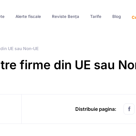
te
Alerte fiscale
Reviste Bența
Tarife
Blog
Co
e din UE sau Non-UE
atre firme din UE sau No
Distribuie pagina: