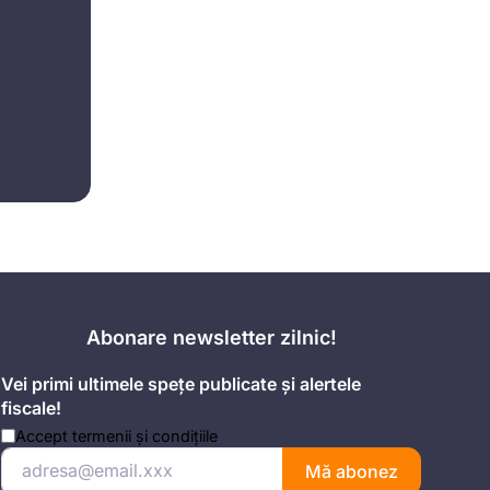
Abonare newsletter zilnic!
Vei primi ultimele spețe publicate și alertele
fiscale!
Accept
termenii și condițiile
Mă abonez