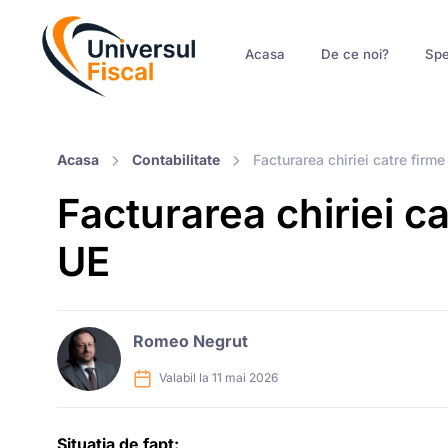
Acasa
De ce noi?
Spe
Acasa
Contabilitate
Facturarea chiriei catre firm
Facturarea chiriei c
UE
Romeo Negrut
Valabil la 11 mai 2026
Situația de fapt: