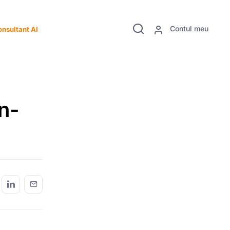
Contul meu
nsultant AI
n-