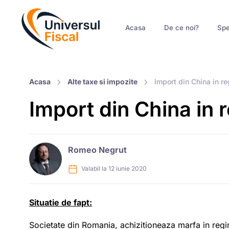
Acasa
De ce noi?
Spe
Acasa
Alte taxe si impozite
Import din China in r
Import din China in
Romeo Negrut
Valabil la 12 iunie 2020
Situatie de fapt:
Societate din Romania, achizitioneaza marfa in reg