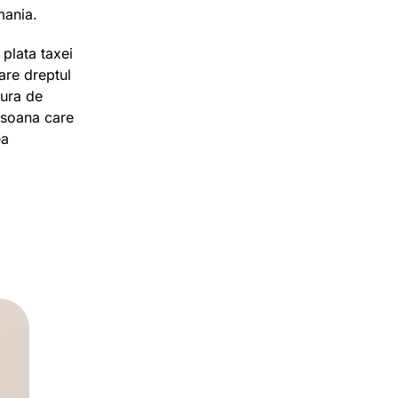
mania.
 plata taxei
are dreptul
tura de
rsoana care
ea