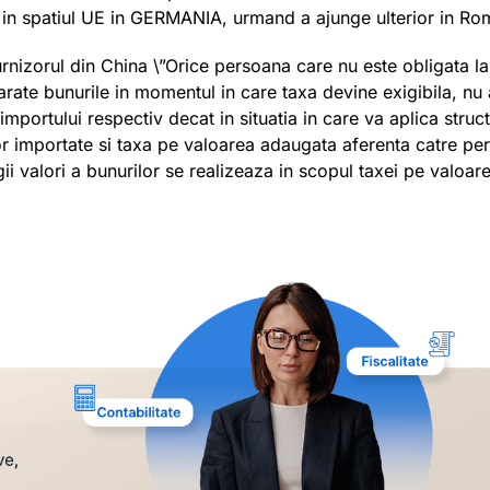
a in spatiul UE in GERMANIA, urmand a ajunge ulterior in Ro
rnizorul din China \”Orice persoana care nu este obligata la
rate bunurile in momentul in care taxa devine exigibila, nu 
portului respectiv decat in situatia in care va aplica struc
or importate si taxa pe valoarea adaugata aferenta catre pe
gii valori a bunurilor se realizeaza in scopul taxei pe valoar