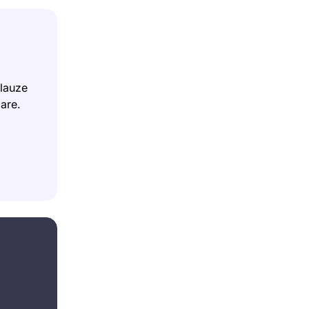
lauze
zare.