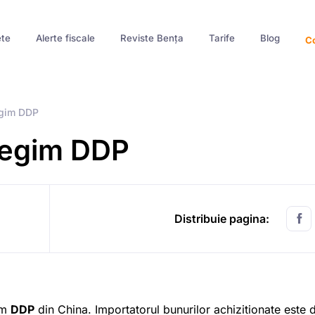
te
Alerte fiscale
Reviste Bența
Tarife
Blog
Co
egim DDP
 regim DDP
Distribuie pagina:
im
DDP
din China. Importatorul bunurilor achizitionate este 