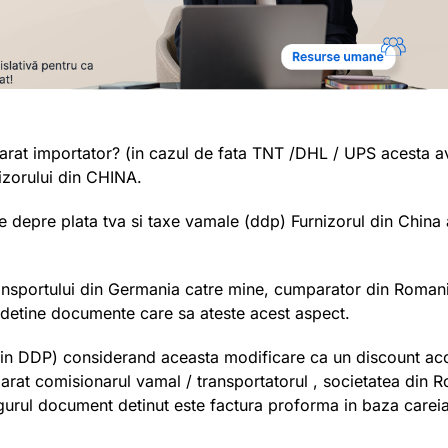
clarat importator? (in cazul de fata TNT /DHL / UPS acesta 
nizorului din CHINA.
le depre plata tva si taxe vamale (ddp) Furnizorul din China 
ransportului din Germania catre mine, cumparator din Roman
 detine documente care sa ateste acest aspect.
ii (in DDP) considerand aceasta modificare ca un discount ac
eclarat comisionarul vamal / transportatorul , societatea din
ngurul document detinut este factura proforma in baza careia