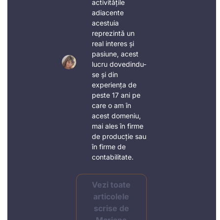
activitățile
adiacente
acestuia
reprezintă un
real interes și
pasiune, acest
lucru dovedindu-
se și din
experiența de
peste 17 ani pe
care o am în
acest domeniu,
mai ales în firme
de producție sau
în firme de
contabilitate.
Vezi toate
articolele
scrise de
Mariana