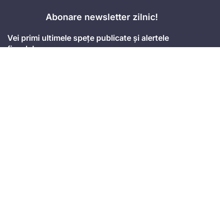
Abonare newsletter zilnic!
Vei primi ultimele spețe publicate și alertele
fiscale!
Accept
termenii și condițiile
Mă abonez
Adresa
Strada Anton Seiler, Nr. 3, Timișoara
Mobil
+4 074.543.02.87
Email
office@universulfiscal.ro