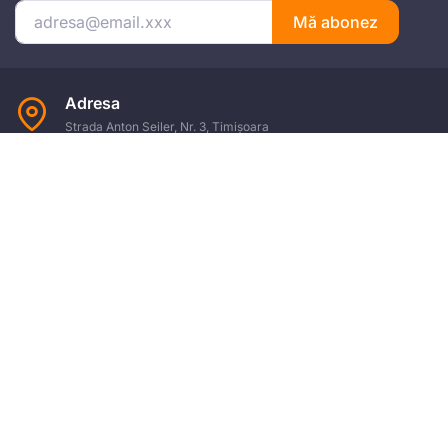
Mă abonez
Adresa
Strada Anton Seiler, Nr. 3, Timișoara
Mobil
+4 074.543.02.87
Email
office@universulfiscal.ro
Copyright © Universul Fiscal 2026