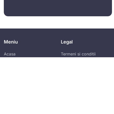
Meniu
Legal
Acasa
Termeni si conditii
generale
Contul meu
Politica de
Blog
confidentialitate
Program de afiliere
Abonare newsletter zilnic!
Vei primi ultimele spețe publicate și alertele