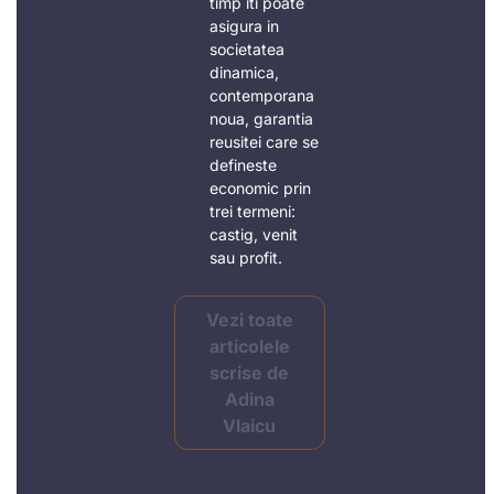
timp iti poate
asigura in
societatea
dinamica,
contemporana
noua, garantia
reusitei care se
defineste
economic prin
trei termeni:
castig, venit
sau profit.
Vezi toate
articolele
scrise de
Adina
Vlaicu