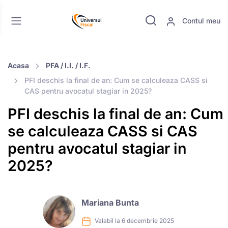
Contul meu
Acasa
PFA / I.I. / I.F.
PFI deschis la final de an: Cum se calculeaza CASS si
CAS pentru avocatul stagiar in 2025?
PFI deschis la final de an: Cum
se calculeaza CASS si CAS
pentru avocatul stagiar in
2025?
Mariana Bunta
Valabil la 6 decembrie 2025