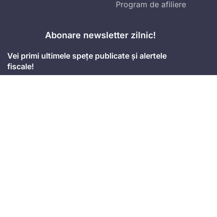
Program de afiliere
Abonare newsletter zilnic!
Vei primi ultimele spețe publicate și alertele
fiscale!
Accept
termenii și condițiile
Mă abonez
Adresa
Strada Anton Seiler, Nr. 3, Timișoara
Mobil
+4 074.543.02.87
Email
office@universulfiscal.ro