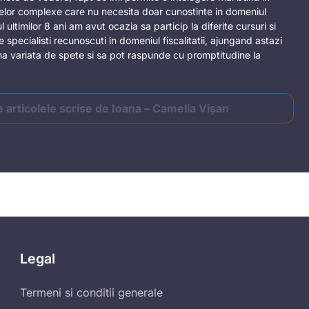
telor complexe care nu necesita doar cunostinte in domeniul
ul ultimilor 8 ani am avut ocazia sa particip la diferite cursuri si
e specialisti recunoscuti in domeniul fiscalitatii, ajungand astazi
a variata de spete si sa pot raspunde cu promptitudine la
e articolele scrise de Ioana – Camelia Vișan
Legal
Termeni si conditii generale