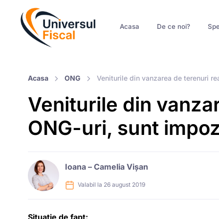
Acasa
De ce noi?
Spe
Acasa
ONG
Veniturile din vanzarea de terenuri r
Veniturile din vanza
ONG-uri, sunt impoz
Ioana – Camelia Vișan
Valabil la 26 august 2019
Situatie de fapt: