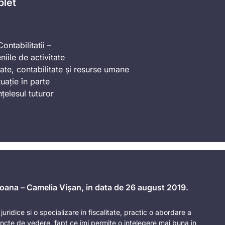
plet
ontabilitatii –
iile de activitate
ate, contabilitate și resurse umane
uație în parte
nțelesul tuturor
 Ioana – Camelia Vișan, in data de 26 august 2019.
uridice si o specializare in fiscalitate, practic o abordare a
ncte de vedere, fapt ce imi permite o intelegere mai buna in