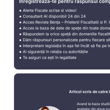
Înregistrează-te pentru răspunsul com
● Alerte Fiscale scrise si video!
● Consultant AI disponibil 24 din 24
● Acces Reviste Bența – Prietenii Fiscalitatii si P. C
● Acces la baza de date de spețe din toate domen
● Răspundem la orice speță din domeniile fiscalit
● Dăm răspunsuri personalizate pentru fiecare sit
● Interpretam legislația în așa fel încât să fie pe î
● Ai siguranță în relația cu autoritățile
● Te asiguri ca ești în legalitate
Articol scris de catre
Avand la baza studii j
spetelor din doua pu