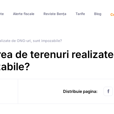
te
Alerte fiscale
Reviste Bența
Tarife
Blog
Co
ealizate de ONG-uri, sunt impozabile?
rea de terenuri realizat
abile?
Distribuie pagina: