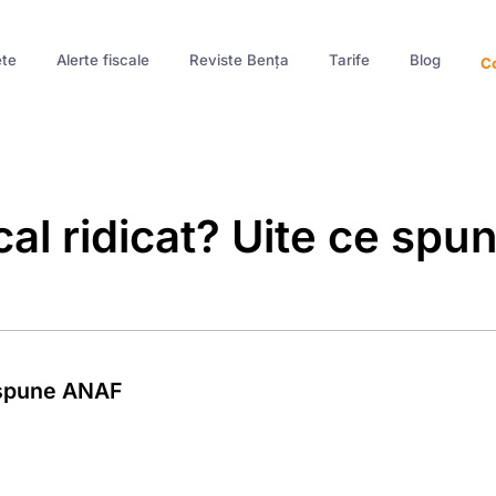
te
Alerte fiscale
Reviste Bența
Tarife
Blog
Co
scal ridicat? Uite ce spu
ce spune ANAF