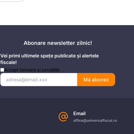
Abonare newsletter zilnic!
Vei primi ultimele spețe publicate și alertele
fiscale!
Accept
termenii și condițiile
Mă abonez
Email
office@universulfiscal.ro