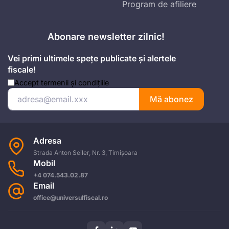
Program de afiliere
Abonare newsletter zilnic!
Vei primi ultimele spețe publicate și alertele
fiscale!
Accept
termenii și condițiile
Mă abonez
Adresa
Strada Anton Seiler, Nr. 3, Timișoara
Mobil
+4 074.543.02.87
Email
office@universulfiscal.ro